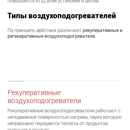
повышается КПД всей установки в целом.
Типы воздухоподогревателей
По принципу действия различа­ют
рекуперативные и
регенератив­ные воздухоподогреватели.
Рекуперативные
воздухоподогреватели
Рекупе­ративные воздухоподогреватели ра­ботают с
неподвижной поверхно­стью нагрева, через которую
непре­рывно передается теплота от про­дуктов
сгорания к воздуху.