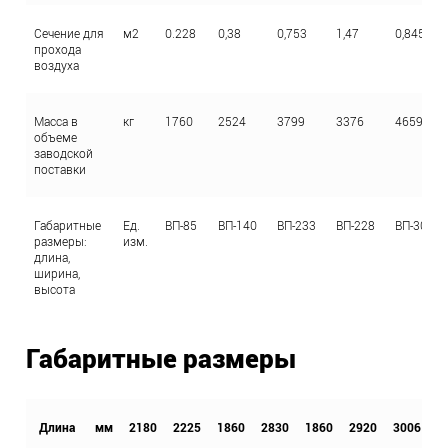
Сечение для
м2
0.228
0,38
0,753
1,47
0,845
прохода
воздуха
Масса в
кг
1760
2524
3799
3376
4659
объеме
заводской
поставки
Габаритные
Ед.
ВП-85
ВП-140
ВП-233
ВП-228
ВП-300
размеры:
изм.
длина,
ширина,
высота
Габаритные размеры
Длина
мм
2180
2225
1860
2830
1860
2920
3006