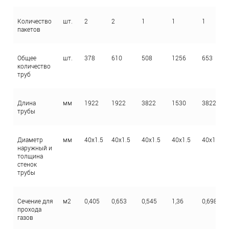
Количество
шт.
2
2
1
1
1
пакетов
Общее
шт.
378
610
508
1256
653
количество
труб
Длина
мм
1922
1922
3822
1530
3822
трубы
Диаметр
мм
40x1.5
40x1.5
40x1.5
40x1.5
40x1.5
наружный и
толщина
стенок
трубы
Сечение для
м2
0,405
0,653
0,545
1,36
0,698
прохода
газов