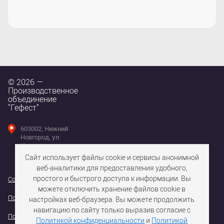
© 2026 —
Производственное
объединение
"Гефест"
603002, Нижний
Новгород, ул.
Интернациональная,
д. 100
Сайт использует файлы cookie и сервисы анонимной
веб-аналитики для предоставления удобного,
простого и быстрого доступа к информации. Вы
Согласие на использование файлов cookie
можете отключить хранение файлов cookie в
Политика конфедициальности персональных данных
настройках веб-браузера. Вы можете продолжить
навигацию по сайту только выразив согласие с
Политика обработки персональных данных
Политикой конфиденциальности
и
Политикой