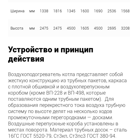
Ширина
мм
1338
1816
1345
1600
1690
2536
1568
Высота
мм
2475
2475
4500
1605
4500
2695
3208
Устройство и принцип
действия
Воздухоподогреватель котла представляет собой
жесткую конструкцию из трубных пакетов, каркаса
с плотной обшивкой и воздухоперепускным
коробом (кроме ВП-228 и ВП-498, которые
поставляются одним трубным пакетом). Для
образования перекрестного тока воздуха труб­ную
систему по высоте делят на не­сколько ходов
промежуточными пе­регородками — досками.
Воздушные перепускные короба установлены в
местах поворота. Материал трубных досок – сталь
16ГС ГОСТ 5520-79, Ст3кп, Ст3пс3 ГОСТ 380-94.