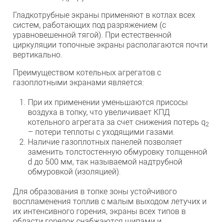
Гладкотрубные экраны применяют в котлах всех
систем, работающих под разряжением (с
уравновешенной тягой). При естественной
циркуляции топочные экраны располагаются почти
вертикально.
Преимуществом котельных агрегатов с
газоплотными экранами является:
При их применении уменьшаются присосы
воздуха в топку, что увеличивает КПД
котельного агрегата за счет снижения потерь q
2
– потери теплоты с уходящими газами.
Наличие газоплотных панелей позволяет
заменить толстостенную обмуровку толщенной
d до 500 мм, так называемой надтрубной
обмуровкой (изоляцией).
Для образования в топке зоны устойчивого
воспламенения топлив с малым выходом летучих и
их интенсивного горения, экраны всех типов в
области горелок снабжаются шипами и