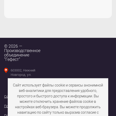
© 2026 —
Производственное
объединение
"Гефест"
603002, Нижний
Новгород, ул.
Интернациональная,
д. 100
Сайт использует файлы cookie и сервисы анонимной
веб-аналитики для предоставления удобного,
простого и быстрого доступа к информации. Вы
Согласие на использование файлов cookie
можете отключить хранение файлов cookie в
Политика конфедициальности персональных данных
настройках веб-браузера. Вы можете продолжить
навигацию по сайту только выразив согласие с
Политика обработки персональных данных