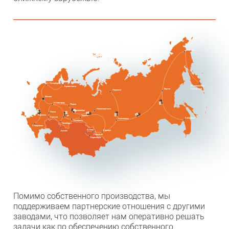
Анадырь
С.-Петербург
Петропавловск-
Архангельск
Камчатский
Якутск
Норильск
Москва
Н.Новгород
Пермь
Нижневартовск
Екатеринбург
Пенза
Воронеж
Уфа
Тюмень
Саратов
Хабаровск
Красноярск
Челябинск
Оренбург
Ставрополь
Астана
Барнаул
Актобе
Павлодар
Караганда
Помимо собственного производства, мы
поддерживаем партнерские отношения с другими
заводами, что позволяет нам оперативно решать
задачи как по обеспечению собственного