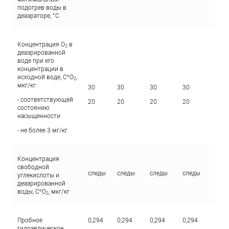
подогрев воды в
деаэраторе, °C
Концентрация О
в
2
деаэрированной
воде при его
концентрации в
к
исходной воде, С
О
,
2
мкг/кг:
30
30
30
30
30
- соответствующей
20
20
20
20
20
состоянию
насыщенности
- не более 3 мг/кг
Концентрация
свободной
следы
следы
следы
следы
сл
углекислоты и
деаэрированной
к
воды, С
О
, мкг/кг
2
Пробное
0,294
0,294
0,294
0,294
0,2
гидравлическое