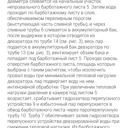
диаметра сливается на начальный участок
непровального барботажного листа 5. Затем вода
проходит по барботажному листу в слое,
обеспечиваемом переливным порогом
(выступающая часть сливной трубы), и через
сливные трубы 6 сливается в аккумуляторный бак,
после выдержки в котором отводится из
деаэратора по трубе 14 (см. рис. 3), весь пар
подается в аккумуляторный бак деаэратора по
трубе 13 (см. рис. 3), вентилирует объем бака и
попадает под барботажный лист 5. Проходя сквозь
отверстия барботажного листа, площадь которых
выбрана с таким расчетом, чтобы исключить
провал воды при минимальной тепловой нагрузке
деаэратора, пар подвергает воду на нем
интенсивной обработке. При увеличении тепловой
нагрузки давление в камере под листом 5
возрастает, срабатывает гидрозатвор перепускного
устройства 9 и избыточный пар перепускается в
обвод барботажного листа через пароперепускную
трубу 10. Труба 7 обеспечивает залив гидрозатвора
перепускного устройства деаэрированной воды при
снижении тепловой нагрузки. Из барботажного