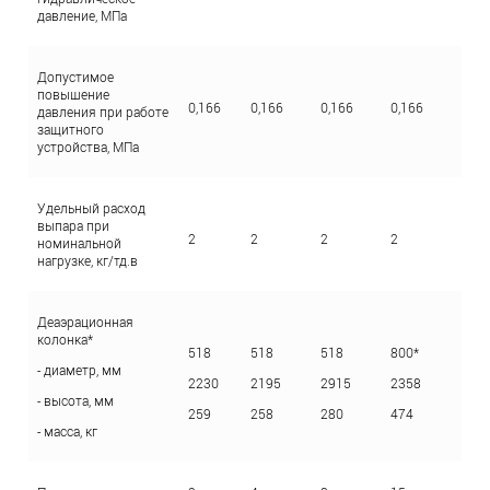
давление, МПа
Допустимое
повышение
0,166
0,166
0,166
0,166
0,1
давления при работе
защитного
устройства, МПа
Удельный расход
выпара при
2
2
2
2
2
номинальной
нагрузке, кг/тд.в
Деаэрационная
колонка*
518
518
518
800*
100
- диаметр, мм
2230
2195
2915
2358
23
- высота, мм
259
258
280
474
67
- масса, кг