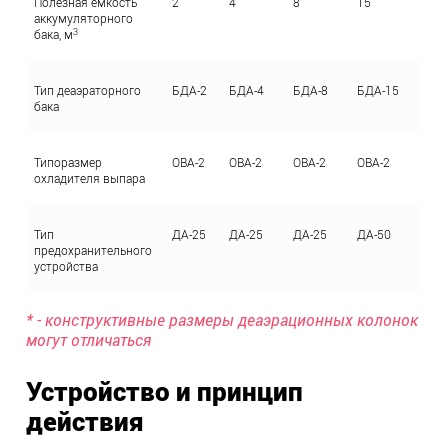
Полезная емкость
2
4
8
15
25
аккумуляторного
3
бака, м
Тип деаэраторного
БДА-2
БДА-4
БДА-8
БДА-15
БД
бака
Типоразмер
ОВА-2
ОВА-2
ОВА-2
ОВА-2
ОВА
охладителя выпара
Тип
ДА-25
ДА-25
ДА-25
ДА-50
ДА
предохранительного
устройства
* - конструктивные размеры деаэрационных колонок
могут отличаться
Устройство и принцип
действия