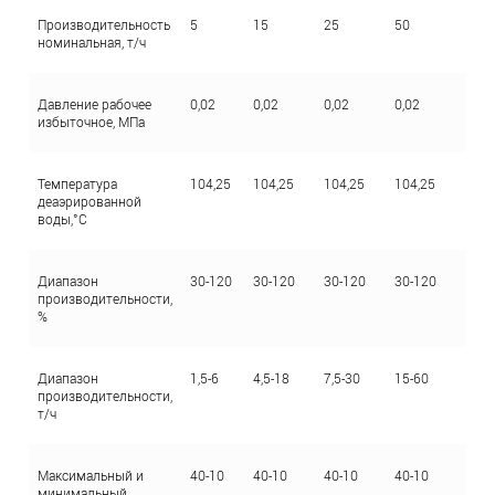
Производительность
5
15
25
50
10
номинальная, т/ч
Давление рабочее
0,02
0,02
0,02
0,02
0,0
избыточное, МПа
Температура
104,25
104,25
104,25
104,25
104
деаэрированной
воды,°C
Диапазон
30-120
30-120
30-120
30-120
30-
производительности,
%
Диапазон
1,5-6
4,5-18
7,5-30
15-60
30-
производительности,
т/ч
Максимальный и
40-10
40-10
40-10
40-10
40-
минимальный