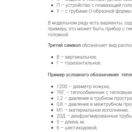
П – устройство с плавающей голо
У – с трубами U-образной формы
В модельном ряду есть варианты, со
примеру, это может быть прибор с 
головкой.
Третий символ
обозначает вид распо
В – вертикальное;
Г – горизонтальное.
Пример условного обозначения теплоо
1200 – диаметр кожуха;
ТКГ – теплообменник с тепловым
1,2 – давление в трубном простра
0,8 – давление в межтрубном про
М1 – материальное исполнение;
20Д – диафрагмированные трубы
5 – длина, м;
6 – шестиходовой;