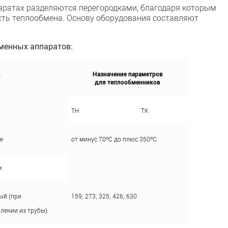
аратах разделяются перегородками, благодаря которым
ть теплообмена. Основу оборудования составляют
менных аппаратов:
в
Назначение параметров
для теплообменников
ТН
ТК
е
от минус 70ºC до плюс 350ºC
х
ый (при
159; 273; 325; 426; 630
лении из трубы)