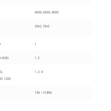
4000; 6000; 9000
20х2; 25х2
3
1
0 (426)
1; 2
),
1; 2; 4
00, 1200
135 ÷ 21890