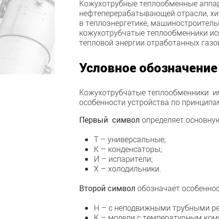
Кожухотрубные теплообменные аппар
нефтеперерабатывающей отрасли, хи
в теплоэнергетике, машиностроител
кожухотрубчатые теплообменники исп
тепловой энергии отработанных газов
Условное обозначение
Кожухотрубчатые теплообменники и
особенности устройства по принципа
Первый символ
определяет основну
Т – универсальные;
К – конденсаторы;
И – испарители;
Х – холодильники.
Второй символ
обозначает особенно
Н – с неподвижными трубными р
К – модели с температурным ком