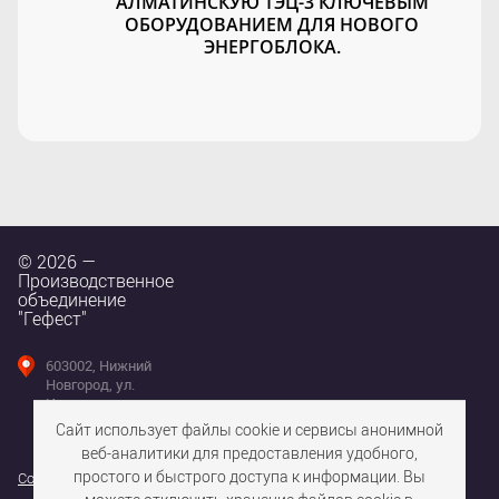
АЛМАТИНСКУЮ ТЭЦ-3 КЛЮЧЕВЫМ
ОБОРУДОВАНИЕМ ДЛЯ НОВОГО
ЭНЕРГОБЛОКА.
© 2026 —
Производственное
объединение
"Гефест"
603002, Нижний
Новгород, ул.
Интернациональная,
д. 100
Сайт использует файлы cookie и сервисы анонимной
веб-аналитики для предоставления удобного,
простого и быстрого доступа к информации. Вы
Согласие на использование файлов cookie