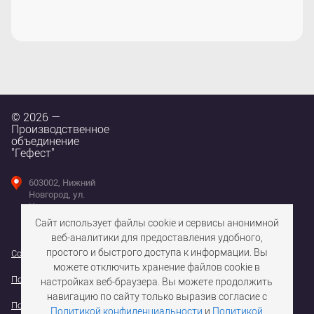
© 2026 —
Производственное
объединение
"Гефест"
603002, Нижний
Новгород, ул.
Интернациональная,
д. 100
Сайт использует файлы cookie и сервисы анонимной
веб-аналитики для предоставления удобного,
простого и быстрого доступа к информации. Вы
Согласие на использование файлов cookie
можете отключить хранение файлов cookie в
Политика конфедициальности персональных данных
настройках веб-браузера. Вы можете продолжить
навигацию по сайту только выразив согласие с
Политика обработки персональных данных
Политикой конфиденциальности
и
Политикой