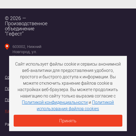
© 2026 —
Производственное
объединение
"Гефест"
603002, Нижний
Новгород, ул.
Интернациональная,
д. 100
Сайт использует файлы cookie и сервисы анонимной
веб-аналитики для предоставления удобного,
простого и быстрого доступа к информации. Вы
Согласие на использование файлов cookie
можете отключить хранение файлов cookie в
Политика конфедициальности персональных данных
настройках веб-браузера. Вы можете продолжить
навигацию по сайту только выразив согласие с
Политика обработки персональных данных
Политикой конфиденциальности
и
Политикой
использования файлов cookies
Карта сайта
Принять
Разработка сайта —