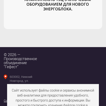
ОБОРУДОВАНИЕМ ДЛЯ НОВОГО
ЭНЕРГОБЛОКА.
© 2026 —
Производственное
объединение
"Гефест"
603002, Нижний
Новгород, ул.
Интернациональная,
д. 100
Сайт использует файлы cookie и сервисы анонимной
веб-аналитики для предоставления удобного,
простого и быстрого доступа к информации. Вы
Согласие на использование файлов cookie
можете отключить хранение файлов cookie в