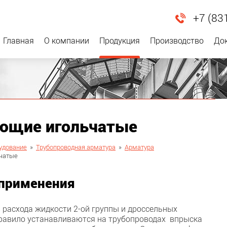
+7 (83
Главная
О компании
Продукция
Производство
До
ующие игольчатые
удование
»
Трубопроводная арматура
»
Арматура
ьчатые
 применения
 расхода жидкости 2-ой группы и дроссельных
 правило устанавливаются на трубопроводах впрыска