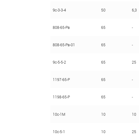
9с-3-3-4
50
6,3
808-65-Рв
65
-
808-65-Рв-01
65
-
9с-5-5-2
65
25
1197-65-P
65
-
1198-65-P
65
-
10с-1М
10
10
10с-5-1
10
25