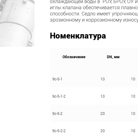
охлаждающей воды в РОУ, БРОУ, ОУ 
иглы клапана обеспечивается плавно
способности. Седло имеет упрочняющ
эрозионному и коррозионному износу
Номенклатура
Обозначение
DN, мм
9с-5-1
10
10
9с-5-1-2
10
10
9с-5-2
20
10
9с-5-2-2
20
10