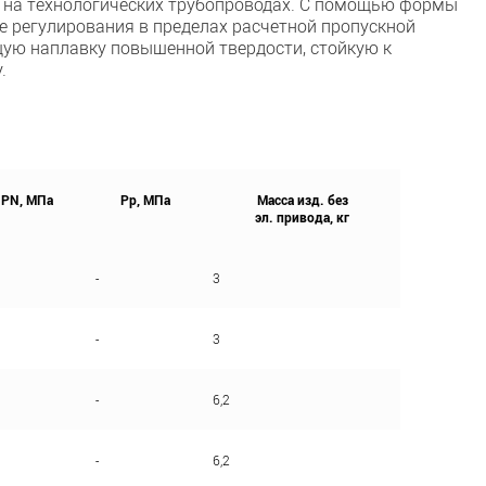
и на технологических трубопроводах. С помощью формы
е регулирования в пределах расчетной пропускной
ую наплавку повышенной твердости, стойкую к
.
PN, МПа
Рр, МПа
Масса изд. без
эл. привода, кг
-
3
-
3
-
6,2
-
6,2