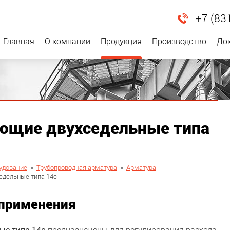
+7 (83
Главная
О компании
Продукция
Производство
До
ющие двухседельные типа
удование
»
Трубопроводная арматура
»
Арматура
едельные типа 14с
 применения
ые типа 14с
предназначены для регулирования расхода