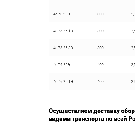
14с-73-25Э
300
2,
14с-73-25-1Э
300
2,
14с-73-25-3Э
300
2,
14с-76-25Э
400
2,
14с-76-25-1Э
400
2,
Осуществляем доставку обор
видами транспорта по всей Ро