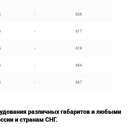
5
-
626
5
-
617
5
-
619
5
-
664
5
-
667
удования различных габаритов и любыми
ссии и странам СНГ.