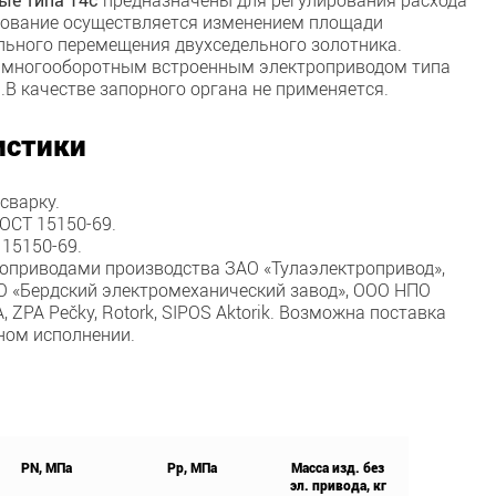
ирование осуществляется изменением площади
ельного перемещения двухседельного золотника.
 многооборотным встроенным электроприводом типа
В качестве запорного органа не применяется.
истики
сварку.
ГОСТ 15150-69.
 15150-69.
оприводами производства ЗАО «Тулаэлектропривод»,
О «Бердский электромеханический завод», ООО НПО
ZPA Pečky, Rotork, SIPOS Aktorik. Возможна поставка
ном исполнении.
PN, МПа
Рр, МПа
Масса изд. без
эл. привода, кг