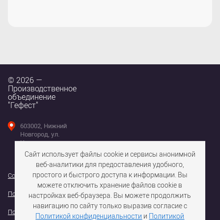
© 2026 —
Производственное
объединение
"Гефест"
603002, Нижний
Новгород, ул.
Интернациональная,
д. 100
Сайт использует файлы cookie и сервисы анонимной
веб-аналитики для предоставления удобного,
простого и быстрого доступа к информации. Вы
Согласие на использование файлов cookie
можете отключить хранение файлов cookie в
Политика конфедициальности персональных данных
настройках веб-браузера. Вы можете продолжить
навигацию по сайту только выразив согласие с
Политика обработки персональных данных
Политикой конфиденциальности
и
Политикой