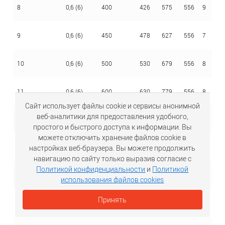
8
0,6 (6)
400
426
575
556
9
2,
9
0,6 (6)
450
478
627
556
7
2,
10
0,6 (6)
500
530
679
556
8
2,
11
0,6 (6)
600
630
779
556
8
2,
Сайт использует файлы cookie и сервисы анонимной
веб-аналитики для предоставления удобного,
12
0,6 (6)
700
720
869
556
8
2,
простого и быстрого доступа к информации. Вы
можете отключить хранение файлов cookie в
настройках веб-браузера. Вы можете продолжить
13
0,6 (6)
800
820
967
556
9
2,
навигацию по сайту только выразив согласие с
Политикой конфиденциальности
и
Политикой
14
0,6 (6)
900
920
1067
556
10
2,
использования файлов cookies
Принять
15
0,6 (6)
1000
1020
1167
656
10
2,