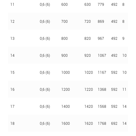
11
0,6 (6)
600
630
779
492
8
2,
12
0,6 (6)
700
720
869
492
8
2,
13
0,6 (6)
800
820
967
492
9
2,
14
0,6 (6)
900
920
1067
492
10
2,
15
0,6 (6)
1000
1020
1167
592
10
2,
16
0,6 (6)
1200
1220
1368
592
11
3
17
0,6 (6)
1400
1420
1568
592
14
3
18
0,6 (6)
1600
1620
1768
692
14
3