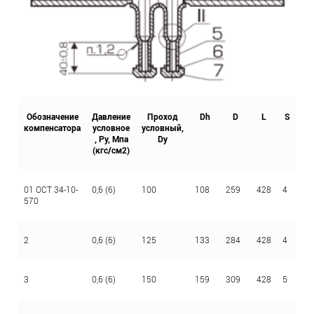
Обозначение
Давление
Проход
Dh
D
L
S
S
компенсатора
условное
условный,
, Ру, Мпа
Dy
(кгс/см2)
01 ОСТ 34-10-
0,6 (6)
100
108
259
428
4
2,
570
2
0,6 (6)
125
133
284
428
4
2,
3
0,6 (6)
150
159
309
428
5
2,