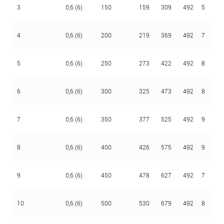
3
0,6 (6)
150
159
309
492
5
2,
4
0,6 (6)
200
219
369
492
7
2,
5
0,6 (6)
250
273
422
492
8
2,
6
0,6 (6)
300
325
473
492
8
2,
7
0,6 (6)
350
377
525
492
9
2,
8
0,6 (6)
400
426
575
492
9
2,
9
0,6 (6)
450
478
627
492
7
2,
10
0,6 (6)
500
530
679
492
8
2,