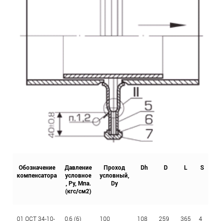
Обозначение
Давление
Проход
Dh
D
L
S
S
компенсатора
условное
условный,
, Ру, Мпа.
Dy
(кгс/см2)
01 ОСТ 34-10-
0,6 (6)
100
108
259
365
4
2,