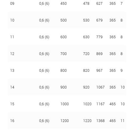
09
0,6 (6)
450
478
627
365
7
2,
10
0,6 (6)
500
530
679
365
8
2,
11
0,6 (6)
600
630
779
365
8
2,
12
0,6 (6)
700
720
869
365
8
2,
13
0,6 (6)
800
820
967
365
9
2,
14
0,6 (6)
900
920
1067
365
10
2,
15
0,6 (6)
1000
1020
1167
465
10
2,
16
0,6 (6)
1200
1220
1368
465
11
3