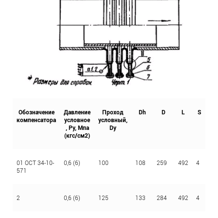
Обозначение
Давление
Проход
Dh
D
L
S
S
компенсатора
условное
условный,
, Ру, Мпа
Dy
(кгс/см2)
01 ОСТ 34-10-
0,6 (6)
100
108
259
492
4
2,
571
2
0,6 (6)
125
133
284
492
4
2,