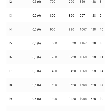
12
0,6 (6)
700
720
869
428
8
2,
13
0,6 (6)
800
820
967
428
9
2,
14
0,6 (6)
900
920
1067
428
10
2,
15
0,6 (6)
1000
1020
1167
528
10
2,
16
0,6 (6)
1200
1220
1368
528
11
3
17
0,6 (6)
1400
1420
1568
528
14
3
18
0,6 (6)
1600
1620
1768
628
14
3
19
0,6 (6)
1800
1820
1968
628
10
3