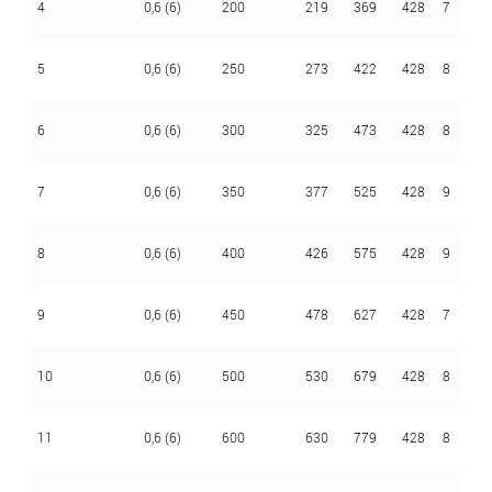
4
0,6 (6)
200
219
369
428
7
2,
5
0,6 (6)
250
273
422
428
8
2,
6
0,6 (6)
300
325
473
428
8
2,
7
0,6 (6)
350
377
525
428
9
2,
8
0,6 (6)
400
426
575
428
9
2,
9
0,6 (6)
450
478
627
428
7
2,
10
0,6 (6)
500
530
679
428
8
2,
11
0,6 (6)
600
630
779
428
8
2,