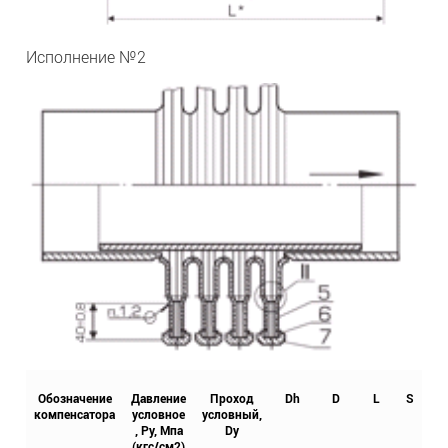
Исполнение №2
Обозначение
Давление
Проход
Dh
D
L
S
S
компенсатора
условное
условный,
, Ру, Мпа
Dy
(кгс/см2)