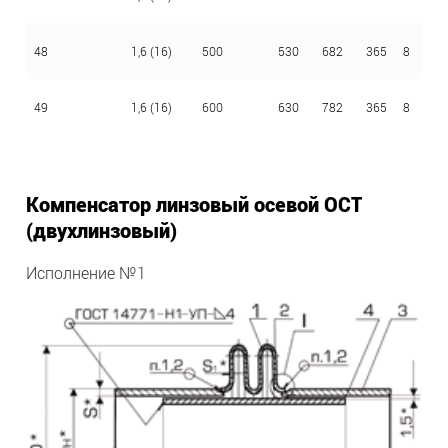
48
1,6 (16)
500
530
682
365
8
4
49
1,6 (16)
600
630
782
365
8
4
Компенсатор линзовый осевой ОСТ
(двухлинзовый)
Исполнение №1